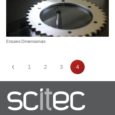
Ensaios Dimensionais
1
2
3
4