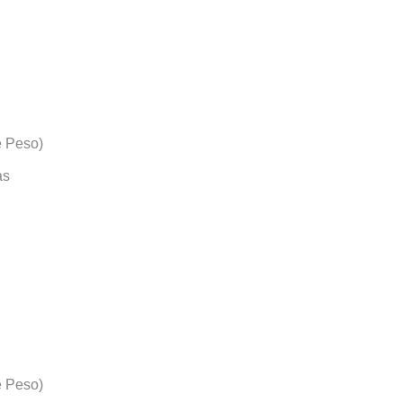
e Peso)
as
e Peso)