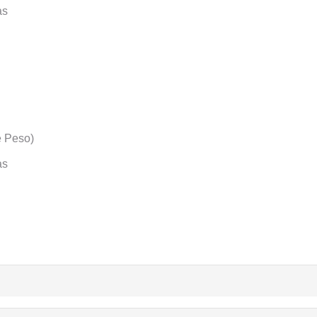
as
e Peso)
as