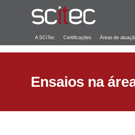
A SCiTec
Certificações
Áreas de atuaç
Ensaios na área