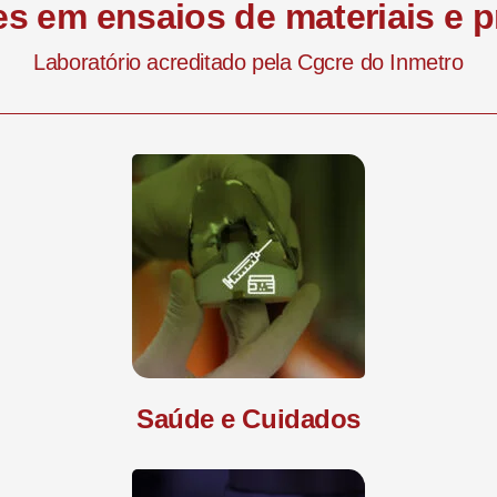
s em ensaios de materiais e 
Laboratório acreditado pela Cgcre do Inmetro
Saúde e Cuidados