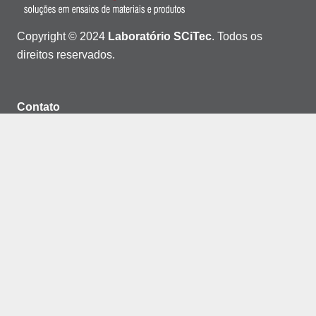
Copyright © 2024
Laboratório SCiTec
. Todos os
direitos reservados.
Contato
(48) 3029-3994
comercial@scitec.com.br
Rua Santa Marta, nº 261, Bela Vista, Palhoça –
CEP: 88132-712
Política de privacidade