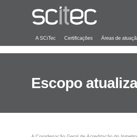
A SCiTec
Certificações
Áreas de atuaç
Escopo atualiz
A Coordenação Geral de Acreditação do Inmetro 