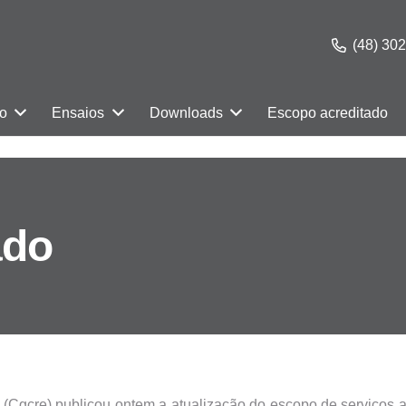
(48) 30
ão
Ensaios
Downloads
Escopo acreditado
ado
(Cgcre) publicou ontem a atualização do escopo de serviços a