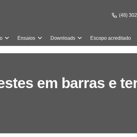
(48) 30
ão
Ensaios
Downloads
Escopo acreditado
testes em barras e te