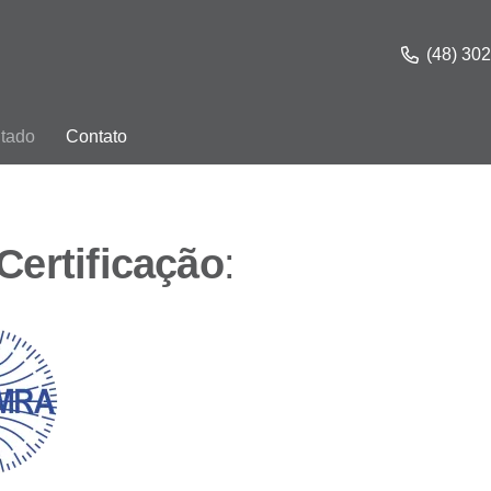
(48) 30
itado
Contato
Certificação
: